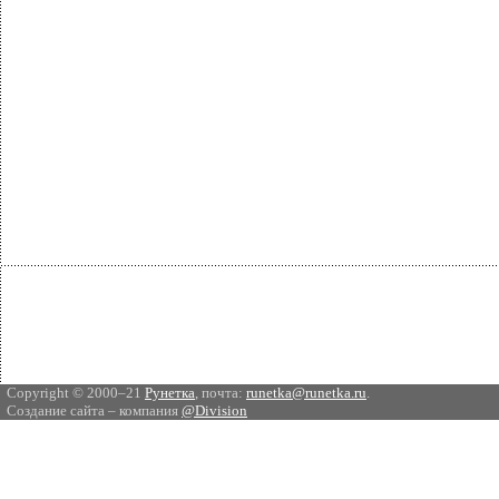
Copyright © 2000–21
Рунетка
, почта:
runetka@runetka.ru
.
Создание сайта – компания
@Division