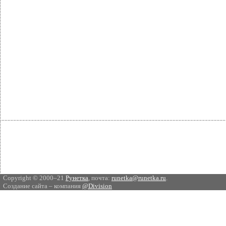
Copyright © 2000–21
Рунетка
, почта:
runetka@runetka.ru
.
Создание сайта – компания
@Division