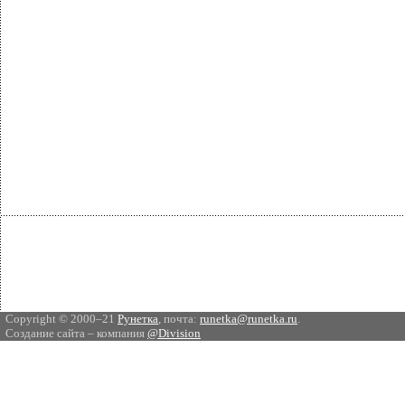
Copyright © 2000–21
Рунетка
, почта:
runetka@runetka.ru
.
Создание сайта – компания
@Division