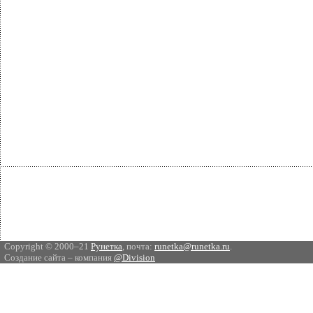
Copyright © 2000–21
Рунетка
, почта:
runetka@runetka.ru
.
Создание сайта – компания
@Division