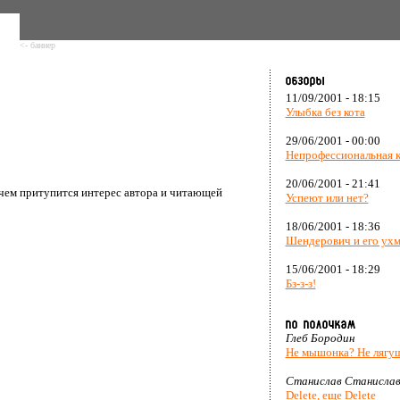
<- баннер
11/09/2001 - 18:15
Улыбка без кота
29/06/2001 - 00:00
Непрофессиональная 
20/06/2001 - 21:41
чем притупится интерес автора и читающей
Успеют или нет?
18/06/2001 - 18:36
Шендерович и его ух
15/06/2001 - 18:29
Бз-з-з!
Глеб Бородин
Не мышонка? Не лягу
Станислав Станислав
Delete, еще Delete