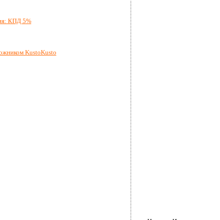
ия: КПД 5%
ожником KustoKusto