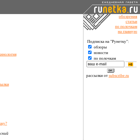
обозрения
статьи
по полочкам
на главную
Подписка на "Рунетку":
обзоры
новости
кинология
по полочкам
рассылки от
subscribe.ru
мылки
шку?
ский