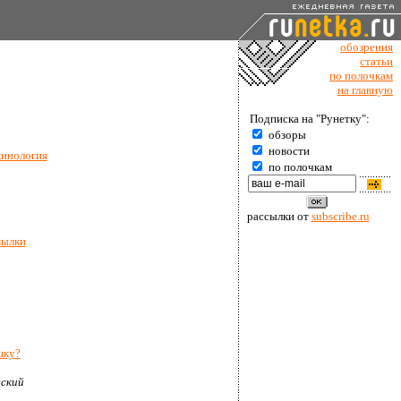
обозрения
статьи
по полочкам
на главную
Подписка на "Рунетку":
обзоры
новости
кинология
по полочкам
рассылки от
subscribe.ru
мылки
шку?
ский