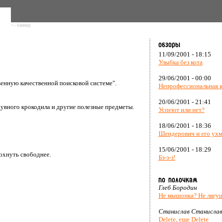
<- баннер
11/09/2001 - 18:15
Улыбка без кота
29/06/2001 - 00:00
енную качественной поисковой системе".
Непрофессиональная 
20/06/2001 - 21:41
дувного крокодила и другие полезные предметы.
Успеют или нет?
18/06/2001 - 18:36
Шендерович и его ух
15/06/2001 - 18:29
дохнуть свободнее.
Бз-з-з!
Глеб Бородин
Не мышонка? Не лягу
Станислав Станислав
Delete, еще Delete