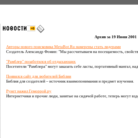
Архив за 19 Июня 2001
Авторы нового поисковика MetaBot.Ru намерены стать лидерами
Создатель Александр Фомин: "Мы рассчитываем на посещаемость, свойств
"Рамблер" позаботился об отдыхающих
Посетители "Рамблера" могут заказать себе ласты, портативный мангал, на
Появился сайт для любителей Библии
Библия для создателей – источник взаимопонимания и предмет изучения.
Рунет нажил Геморрой.ру
Интернетчики и прочие люди, занятые на сидячей работе, теперь могут вз