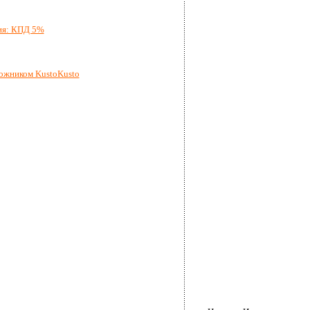
ия: КПД 5%
ожником KustoKusto