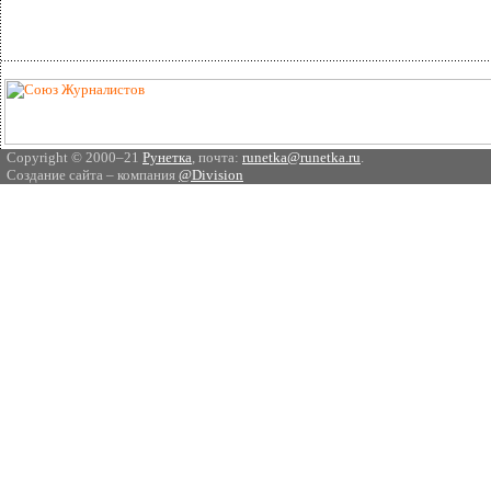
Copyright © 2000–21
Рунетка
, почта:
runetka@runetka.ru
.
Создание сайта – компания
@Division