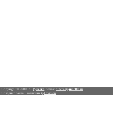
Copyright © 2000–21
Рунетка
, почта:
runetka@runetka.ru
.
Создание сайта – компания
@Division