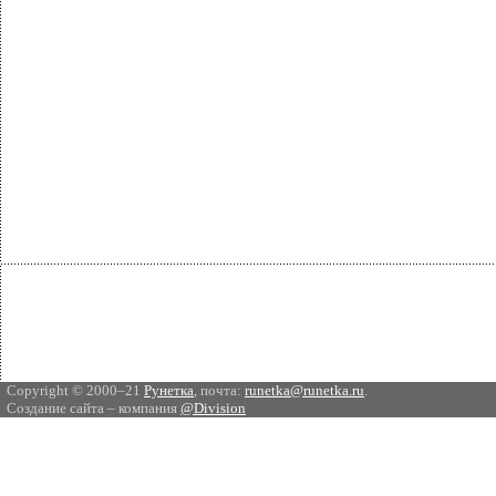
Copyright © 2000–21
Рунетка
, почта:
runetka@runetka.ru
.
Создание сайта – компания
@Division