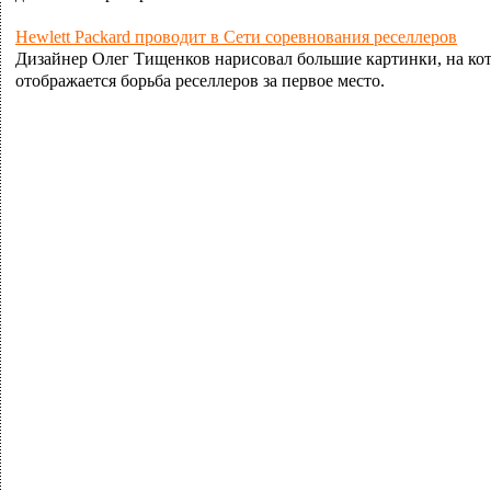
Hewlett Packard проводит в Сети соревнования реселлеров
Дизайнер Олег Тищенков нарисовал большие картинки, на ко
отображается борьба реселлеров за первое место.