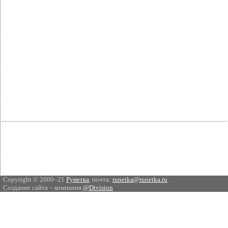
Copyright © 2000–21
Рунетка
, почта:
runetka@runetka.ru
.
Создание сайта – компания
@Division